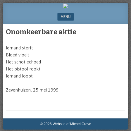
Website
of
MENU
Michel
Greve
SKIP TO CONTENT
Onomkeerbare aktie
Iemand sterft
Bloed vloeit
Het schot echoed
Het pistool rookt
Iemand loopt.
Zevenhuizen, 25 mei 1999
© 2026 Website of Michel Greve