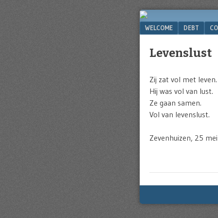
Website
of
Menu
SKIP TO CONTENT
WELCOME
DEBT
CO
Michel
Greve
Levenslust
Zij zat vol met leven.
Hij was vol van lust.
Ze gaan samen.
Vol van levenslust.
Zevenhuizen, 25 me