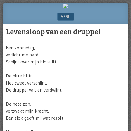
Website
of
MENU
Michel
Greve
SKIP TO CONTENT
Levensloop van een druppel
Een zonnedag,
verlicht me hard.
Schijnt over mijn blote lijf.
De hitte blijft.
Het zweet verschijnt.
De druppel valt en verdwijnt.
De hete zon,
verzwakt mijn kracht.
Een slok geeft mij wat respijt