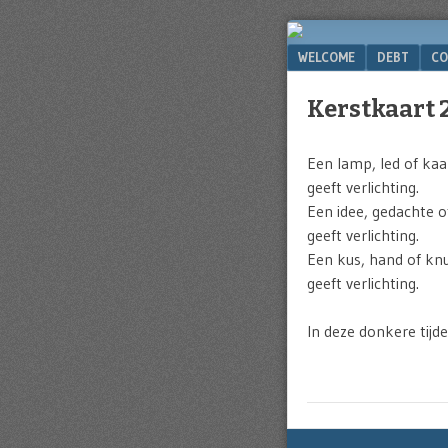
Website
of
Menu
SKIP TO CONTENT
WELCOME
DEBT
CO
Michel
Greve
Kerstkaart 
Een lamp, led of kaa
geeft verlichting.
Een idee, gedachte o
geeft verlichting.
Een kus, hand of knu
geeft verlichting.
In deze donkere tijde