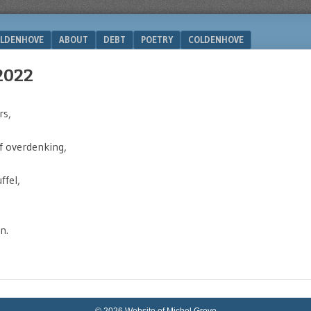
LDENHOVE
ABOUT
DEBT
POETRY
COLDENHOVE
2022
rs,
f overdenking,
ffel,
n.
© 2026 Website of Michel Greve